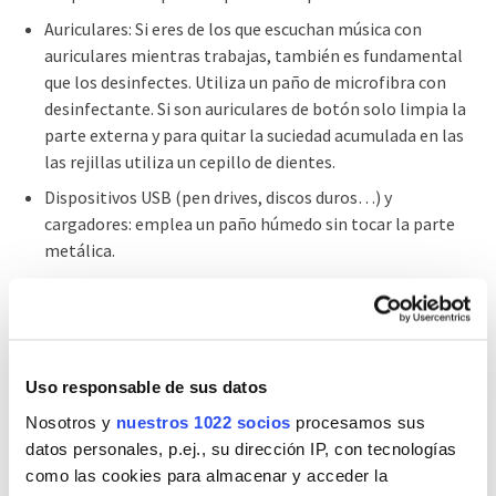
Auriculares: Si eres de los que escuchan música con
auriculares mientras trabajas, también es fundamental
que los desinfectes. Utiliza un paño de microfibra con
desinfectante. Si son auriculares de botón solo limpia la
parte externa y para quitar la suciedad acumulada en las
las rejillas utiliza un cepillo de dientes.
Dispositivos USB (pen drives, discos duros…) y
cargadores: emplea un paño húmedo sin tocar la parte
metálica.
Pulseras de actividad y relojes inteligentes: Si son
resistentes al agua puedes limpiarlos con agua y jabón.
Asimismo, como medida preventiva, recuerda que una vez
Uso responsable de sus datos
finalizada la limpieza y desinfección de la zona de trabajo y
Nosotros y
nuestros 1022 socios
procesamos sus
los dispositivos móviles debes lavarte las manos con agua y
datos personales, p.ej., su dirección IP, con tecnologías
jabón o gel desinfectante hidroalcohólico.
como las cookies para almacenar y acceder la