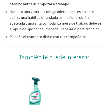
asearte antes de empezar a trabajar.
consentimiento en cualquier momento en la Declaración
de cookies.
Habilita una zona de trabajo adecuada: si es posible
utiliza una habitación aislada con la iluminación
Las cookies de este sitio web se usan para personalizar
adecuada y una silla cómoda. La mesa de trabajo debe ser
el contenido y los anuncios, ofrecer funciones de redes
amplia y disponer del material necesario para trabajar.
sociales y analizar el tráfico. Además, compartimos
Mantén el contacto diario con tus compañeros.
información sobre el uso que haga del sitio web con
nuestros partners de redes sociales, publicidad y análisis
web, quienes pueden combinarla con otra información
También te puede interesar
que les haya proporcionado o que hayan recopilado a
partir del uso que haya hecho de sus servicios.