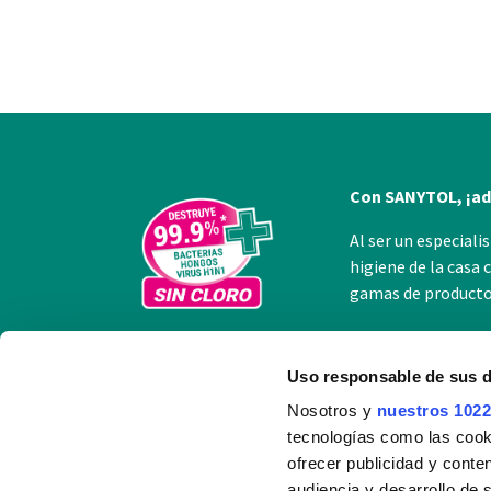
Con SANYTOL, ¡adi
Al ser un especiali
higiene de la casa 
gamas de productos
Uso responsable de sus 
Nosotros y
nuestros 1022
tecnologías como las cooki
La experie
ofrecer publicidad y conte
audiencia y desarrollo de 