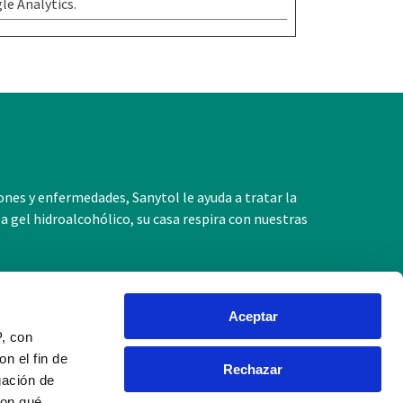
le Analytics.
iones y enfermedades, Sanytol le ayuda a tratar la
 a gel hidroalcohólico, su casa respira con nuestras
Aceptar
P, con
n el fin de
Productos
Rechazar
gación de
con qué