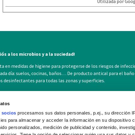
Utilizada por Goog
ós a los microbios y a la suciedad!
sta en medidas de higiene para protegerse de los riesgos de infecc
cada día: suelos, cocinas, baños… De producto antical para el baño
 desinfectantes para todas las zonas y superficies.
datos
 socios
procesamos sus datos personales, p.ej., su dirección I
es para almacenar y acceder la información en su dispositivo co
ncia Sanytol
Desinfección
nido personalizados, medición de publicidad y contenido, investi
servicios. Tiene la opción de seleccionar quién usa sus datos y 