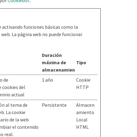
 por
Cookiebot
:
e activando funciones básicas como la
na web. La página web no puede funcionar
Duración
máxima de
Tipo
almacenamiento
o de
1 año
Cookie
 cookies del
HTTP
minio actual
ión al tema de
Persistente
Almacen
b. La cookie
amiento
ario de la web
Local
biar el contenido
HTML
o real.