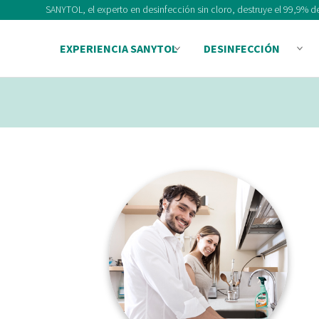
SANYTOL, el experto en desinfección sin cloro, destruye el 99,9% de
EXPERIENCIA SANYTOL
DESINFECCIÓN