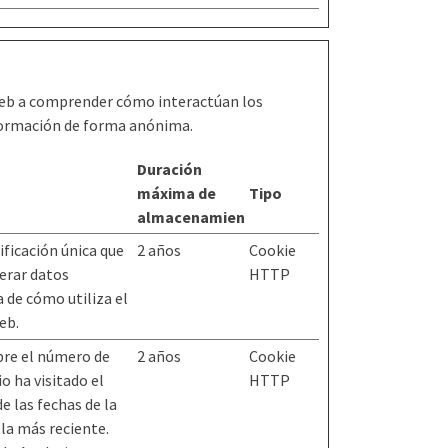
 web a comprender cómo interactúan los
formación de forma anónima.
Duración
máxima de
Tipo
almacenamiento
ificación única que
2 años
Cookie
nerar datos
HTTP
a de cómo utiliza el
web.
bre el número de
2 años
Cookie
o ha visitado el
HTTP
e las fechas de la
 la más reciente.