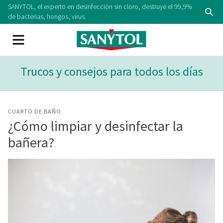
Skip
SANYTOL, el experto en desinfección sin cloro, destruye el 99,9%
Se
to
de bacterias, hongos, virus.
content
Menu
Trucos y consejos para todos los días
CUARTO DE BAÑO
¿Cómo limpiar y desinfectar la
bañera?