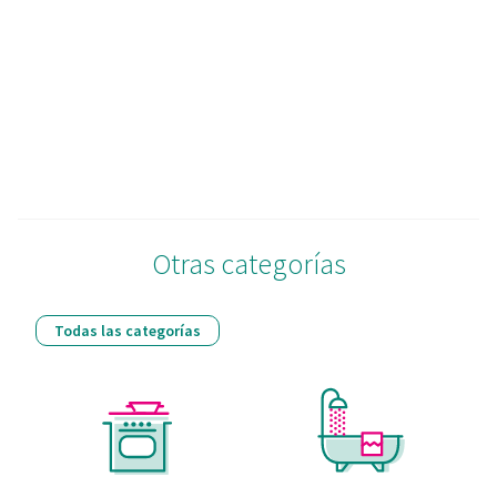
el contenido y los anuncios, ofrecer funciones de redes
sociales y analizar el tráfico. Además, compartimos
información sobre el uso que haga del sitio web con
nuestros partners de redes sociales, publicidad y análisis
web, quienes pueden combinarla con otra información
que les haya proporcionado o que hayan recopilado a
partir del uso que haya hecho de sus servicios.
Otras categorías
Todas las categorías