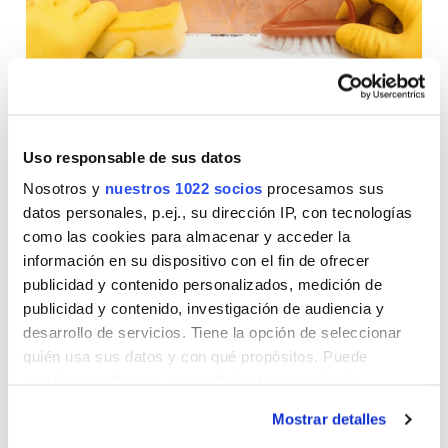
Cómo eliminar el moho en el baño
Uso responsable de sus datos
Nosotros y
nuestros 1022 socios
procesamos sus
Si en tu baño has descubierto las manchas negras que
datos personales, p.ej., su dirección IP, con tecnologías
delatan la presencia de moho o percibes un
desagradable
como las cookies para almacenar y acceder la
olor a humedad, la
re
comendación es eliminarlo cuanto
información en su dispositivo con el fin de ofrecer
antes
.
¿
Có
mo quitar el moho de la duc
ha, la silicona de la
publicidad y contenido personalizados, medición de
bañera
,
la goma de la mampara
o cualquier otra superficie
publicidad y contenido, investigación de audiencia y
del baño
?
R
epasamos los pasos a segui
r para deshacerse
desarrollo de servicios. Tiene la opción de seleccionar
del perjudicial moho
cuando ya ha aparecido
:
quién usa sus datos y con qué propósitos. Puede
Escoge un producto a blanquear.
Para eliminar las
cambiar o retirar su consentimiento en cualquier
manchas de moho, deberás usar un
producto
momento desde la Declaración de cookies o clicando en
Mostrar detalles
con
acción
blanqueante
como el cloro
el Menú de consentimiento.