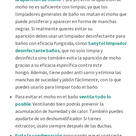
moho no es suficiente con limpiar, ya que los
limpiadores generales de baño no
matan el moho que
puede proliferar y aparecer en forma de manchas
negras. Si
realmente
quieres
evitar
su
aparición
debes
usar un limpiador desinfectante para
baños con eficacia fungicida, como
Sanytol limpiador
desinfectante baños
, que
no solo
limpia y
desinfecta
sino también
evita la aparición de moho
gracias a su eficacia específica contra este
hongo.
Además,
tiene
poder
anti sarro
y elimina las
manchas de suciedad y jabón fácilmente
,
con lo que
puedes usarlo para limpiar todo el baño.
P
ara evitar el moho en el baño
ventila todo lo
posible
. Ventilando bien podrás
prevenir la
acumulación de humedad
y de calor
.
También
puedes
ayudarte de un deshumidificador.
Si tienes
extractor,
ú
salo siempre después de las duchas.
Evita la condensación
procurando que el contraste