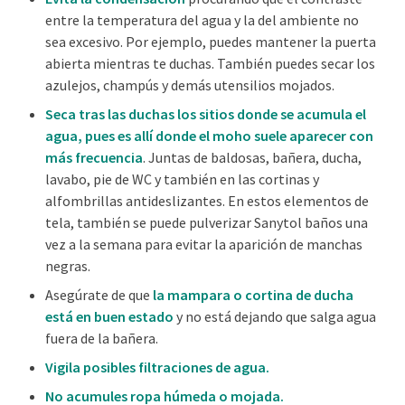
entre la temperatura del agua y la del ambiente no
sea excesivo
. Por
ejemplo,
puedes mantener
la puerta
abierta mientras te duchas. También puedes secar los
azulejos, champús y demás
utensilios mojados.
Seca tras las duchas
los sitios donde
se acumula el
agua
,
pues es allí donde
el moho
suele aparecer con
más frecuencia
.
J
untas de baldosas, bañera, ducha,
lavabo, pie de WC y también en las cortinas
y
alfombrillas antideslizantes
. En estos elementos de
tela, también se puede pulverizar
Sanytol
baños
una
vez a la semana
para
evitar la aparición de manchas
negras
.
Asegúrate de que
la mampara o cortina de ducha
está en buen estado
y no está dejando que salga agua
fuera de la bañera.
Vigila posibles filtraciones de agua
.
No acumules ropa húmeda o mojada
.