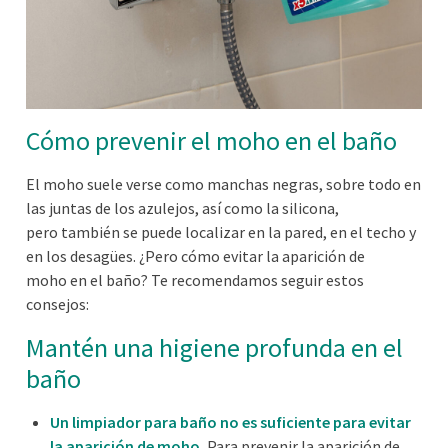
Cómo prevenir el moho en el baño
El moho suele verse como manchas negras, sobre todo en
las juntas de los azulejos, así
como
la
silicona
,
pero
también se puede localizar en la pared
,
en el techo
y
en
los desagües.
¿
Pero
cómo
evitar
la aparición de
moho
en el baño?
Te recomendamos seguir estos
consejos:
Mantén una higiene profunda en el
baño
Un limpiador para baño no es suficiente p
ara evitar
la aparición de moho
.
Para prevenir la aparición de