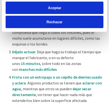
concentrado.
Asegúrate
de que
sea
un
producto
eficaz
para acabar
con el moho y que no va a
Si lo permite, también quisiéramos:
Aceptar
dañar las superficies.
Recopilar información sobre su ubicación
geográfica que puede tener una precisión de varios
Aplica el producto sobre el moho.
Sigue las
Rechazar
metros
instrucciones del fabricante
para su aplicación
y
Identificar su dispositivo analizándolo activamente
comprueba que llega a todos los rincones, pues el
para buscar características específicas (huellas
moho suele acumularse en lugares difíciles, como las
digitales)
esquinas o los bordes
.
Obtenga más información sobre cómo se procesan sus
Déjalo actuar.
Deja
que haga su trabajo el tiempo que
datos personales y establezca sus preferencias en la
marque el fabricante,
o en su defecto
sección de datos
. Puede cambiar o retirar su
unos
15
minutos
, sobre todo en las zonas
consentimiento en cualquier momento en la Declaración
con
manchas más difíciles
.
de cookies.
Frota con un estropajo o un cepillo de dientes usado
y aclara.
Algunos productos
se tienen que
aclarar
con
Las cookies de este sitio web se usan para personalizar
agua
, mientras que otros
se
pueden
dejar
secar
el contenido y los anuncios, ofrecer funciones de redes
directamente
, sin tener que hacer nada más que
sociales y analizar el tráfico. Además, compartimos
extenderlos
bien
sobre la superficie afectada.
información sobre el uso que haga del sitio web con
nuestros partners de redes sociales, publicidad y análisis