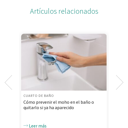
Artículos relacionados
CUARTO DE BAÑO
CUA
Cómo prevenir el moho en el baño o
Cómo
quitarlo si ya ha aparecido
del 
Leer más
L