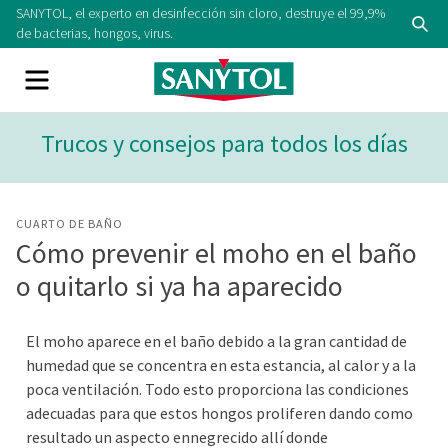
SANYTOL, el experto en desinfección sin cloro, destruye el 99,9%
de bacterias, hongos, virus.
Trucos y consejos para todos los días
CUARTO DE BAÑO
Cómo prevenir el moho en el baño
o quitarlo si ya ha aparecido
El moho aparece en
el
baño debido a la gran cantidad de
humedad que se concentra en esta estancia,
al calor y a la
poca ventilación. Todo esto
proporciona las condiciones
adecuadas para
que estos hongos
p
roliferen
dando como
resultado un aspecto ennegrecido allí donde